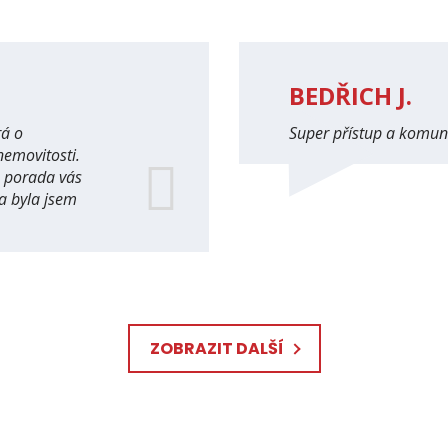
BEDŘICH J.
rá o
Super přístup a komun
nemovitosti.
á porada vás
a byla jsem
ZOBRAZIT DALŠÍ