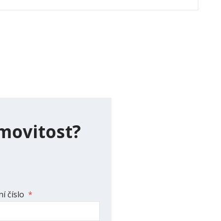
movitost?
í číslo
*