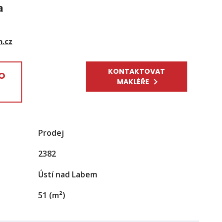
a
m.cz
KONTAKTOVAT
EO
MAKLÉŘE
Prodej
2382
Ústí nad Labem
51
(m²)