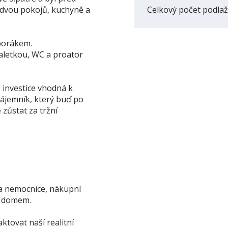
 dvou pokojů, kuchyně a
Celkový počet podlaž
porákem.
aletkou, WC a proator
 investice vhodná k
nájemník, který buď po
zůstat za tržní
a nemocnice, nákupní
d domem.
ktovat naší realitní