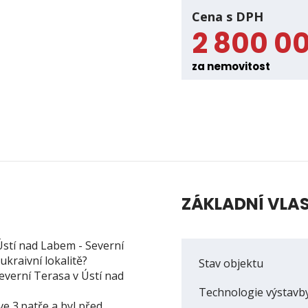
Cena s DPH
2 800 0
za nemovitost
ZÁKLADNÍ VLA
Ústí nad Labem - Severní
ukraivní lokalitě?
Stav objektu
everní Terasa v Ústí nad
Technologie výstavb
e 3.patře a byl před