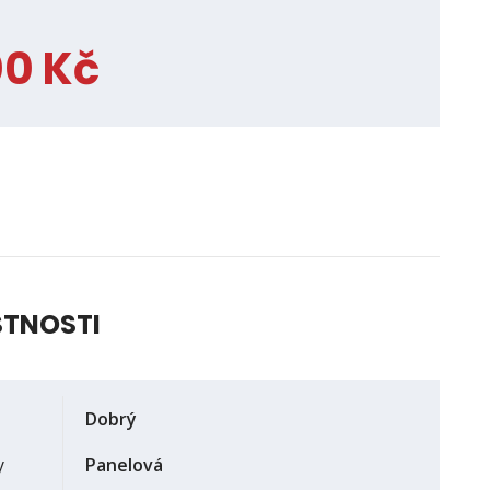
00 Kč
STNOSTI
Dobrý
y
Panelová