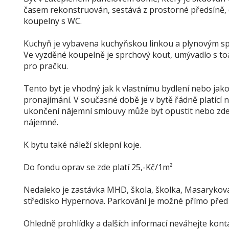
časem rekonstruován, sestává z prostorné předsíně,
koupelny s WC.
Kuchyň je vybavena kuchyňskou linkou a plynovým s
Ve vyzděné koupelně je sprchový kout, umývadlo s to
pro pračku.
Tento byt je vhodný jak k vlastnímu bydlení nebo jako
pronajímání. V současné době je v bytě řádně platící 
ukončení nájemní smlouvy může byt opustit nebo zde 
nájemné.
K bytu také náleží sklepní koje.
Do fondu oprav se zde platí 25,-Kč/1m²
Nedaleko je zastávka MHD, škola, školka, Masarykov
středisko Hypernova. Parkování je možné přímo pře
Ohledně prohlídky a dalších informací neváhejte konta