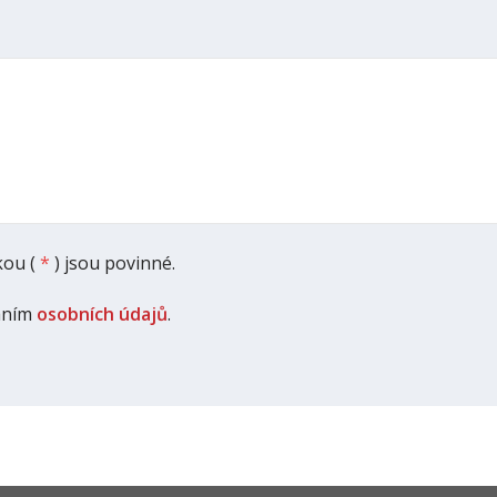
ou (
*
) jsou povinné.
áním
osobních údajů
.