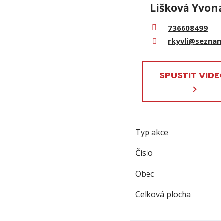
Lišková Yvon
736608499
rkyvli@sezna
SPUSTIT VID
Typ akce
Číslo
Obec
Celková plocha