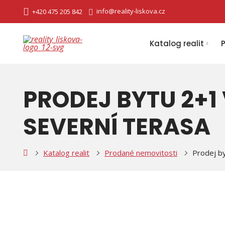
info@reality-liskova.cz
+420 475 205 842
Katalog realit
PRODEJ BYTU 2+1
SEVERNÍ TERASA
ty
Katalog realit
Prodané nemovitosti
Prodej by
ová