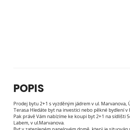
POPIS
Prodej bytu 2+1 s vyzděným jádrem v ul. Marvanova, 
Terasa Hledáte byt na investici nebo pěkné bydlení v l
Pak právě Vám nabízíme ke koupi byt 2+1 na sídlišti S
Labem, v ul.Marvanova.
Byt v zatepleném panelovém domě, který je situován v