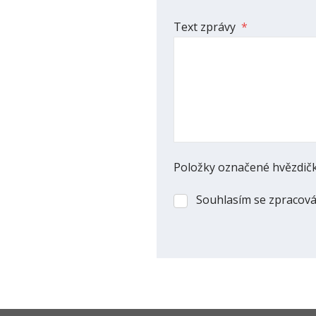
Text zprávy
*
Položky označené hvězdičk
Souhlasím se zpracov
Souhlasím
se
Formulář
zpracováním
osobních
se
údajů
.
nepodařilo
odeslat.