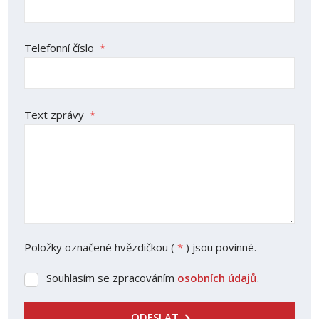
Telefonní číslo
*
Text zprávy
*
Položky označené hvězdičkou (
*
) jsou povinné.
Souhlasím se zpracováním
osobních údajů
.
Souhlasím
se
zpracováním
ODESLAT