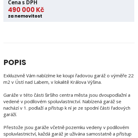
Cena s DPH
490 000 Kč
za nemovitost
POPIS
Exkluzivně Vám nabízíme ke koupi řadovou garáž o výměře 22
m2 v Ústí nad Labem, v lokalitě Králova Výšina.
Garáže v této části širšího centra města jsou dvoupodlažní a
vedené v podílovém spoluvlastnictví. Nabízená garáž se
nachází v 1. podlaží a přístup k ní je ze spodní části řadových
garáží.
Přestože jsou garáže včetně pozemku vedeny v podílovém
spoluvlastnictví, každá garáž je užívána samostatně a přístup