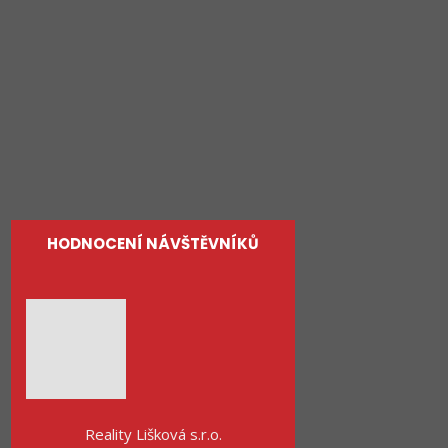
Rodinné domy
Pozemky
Služby
O nás
Kontakty
HODNOCENÍ NÁVŠTĚVNÍKŮ
Reality Lišková s.r.o.