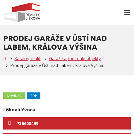
Rozb
men
PRODEJ GARÁŽE V ÚSTÍ NAD
LABEM, KRÁLOVA VÝŠINA
Katalog realit
Garáže a jiné malé objekty
Prodej garáže v Ústí nad Labem, Králova Výšina
NOVINKA
TOP
Lišková Yvona
736608499