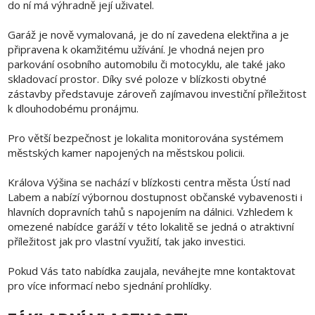
do ní má výhradně její uživatel.
Garáž je nově vymalovaná, je do ní zavedena elektřina a je
připravena k okamžitému užívání. Je vhodná nejen pro
parkování osobního automobilu či motocyklu, ale také jako
skladovací prostor. Díky své poloze v blízkosti obytné
zástavby představuje zároveň zajímavou investiční příležitost
k dlouhodobému pronájmu.
Pro větší bezpečnost je lokalita monitorována systémem
městských kamer napojených na městskou policii.
Králova Výšina se nachází v blízkosti centra města Ústí nad
Labem a nabízí výbornou dostupnost občanské vybavenosti i
hlavních dopravních tahů s napojením na dálnici. Vzhledem k
omezené nabídce garáží v této lokalitě se jedná o atraktivní
příležitost jak pro vlastní využití, tak jako investici.
Pokud Vás tato nabídka zaujala, neváhejte mne kontaktovat
pro více informací nebo sjednání prohlídky.