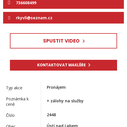
736608499
rkyvli@seznam.cz
SPUSTIT VIDEO
KONTAKTOVAT MAKLÉŘE
Pronájem
Typ akce
Poznámka k
+ zálohy na služby
ceně
2448
Číslo
Ústí nad Labem
Obec