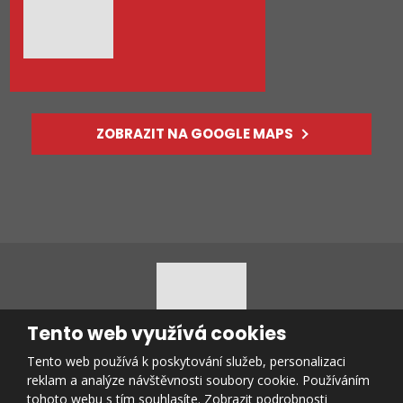
ZOBRAZIT NA GOOGLE MAPS
Tento web využívá cookies
Tento web používá k poskytování služeb, personalizaci
© 2026, vytvořila eBRÁNA s.r.o.
reklam a analýze návštěvnosti soubory cookie. Používáním
Mapa stránek
|
Podmínky použití
tohoto webu s tím souhlasíte.
Zobrazit podrobnosti