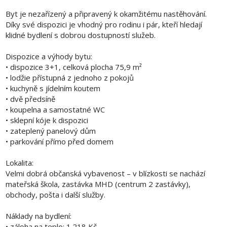
Byt je nezařízený a připravený k okamžitému nastěhování.
Díky své dispozici je vhodný pro rodinu i pár, kteří hledají
klidné bydlení s dobrou dostupností služeb.
Dispozice a výhody bytu:
• dispozice 3+1, celková plocha 75,9 m²
• lodžie přístupná z jednoho z pokojů
• kuchyně s jídelním koutem
• dvě předsíně
• koupelna a samostatné WC
• sklepní kóje k dispozici
• zateplený panelový dům
• parkování přímo před domem
Lokalita:
Velmi dobrá občanská vybavenost – v blízkosti se nachází
mateřská škola, zastávka MHD (centrum 2 zastávky),
obchody, pošta i další služby.
Náklady na bydlení:
• záloha na teplo: 1.218 Kč