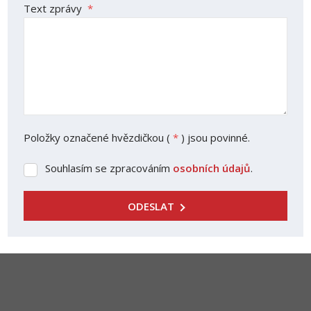
Text zprávy
*
Položky označené hvězdičkou (
*
) jsou povinné.
Souhlasím se zpracováním
osobních údajů
.
Souhlasím
se
zpracováním
ODESLAT
osobních
Formulář
údajů
.
se
nepodařilo
odeslat.