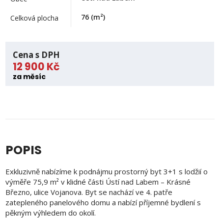
76
(m²)
Celková plocha
Cena s DPH
12 900 Kč
za měsíc
POPIS
Exkluzivně nabízíme k podnájmu prostorný byt 3+1 s lodžií o
výměře 75,9 m² v klidné části Ústí nad Labem – Krásné
Březno, ulice Vojanova. Byt se nachází ve 4. patře
zatepleného panelového domu a nabízí příjemné bydlení s
pěkným výhledem do okolí.