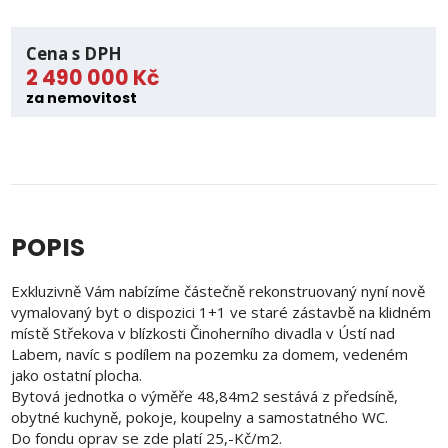
Cena s DPH
2 490 000 Kč
za nemovitost
POPIS
Exkluzivně Vám nabízíme částečně rekonstruovaný nyní nově
vymalovaný byt o dispozici 1+1 ve staré zástavbě na klidném
místě Střekova v blízkosti Činoherního divadla v Ústí nad
Labem, navíc s podílem na pozemku za domem, vedeném
jako ostatní plocha.
Bytová jednotka o výměře 48,84m2 sestává z předsíně,
obytné kuchyně, pokoje, koupelny a samostatného WC.
Do fondu oprav se zde platí 25,-Kč/m2.