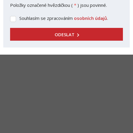
Položky označené hvězdičkou (
*
) jsou povinné.
Souhlasím se zpracováním
osobních údajů
.
Souhlasím
se
zpracováním
ODESLAT
osobních
Formulář
údajů
.
se
nepodařilo
odeslat.
Reality - Lišková s.r.o
rkyvli@seznam.cz
+420 475 205 842