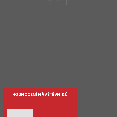
Byty
Rodinné domy
Pozemky
Služby
O nás
Kontakty
HODNOCENÍ NÁVŠTĚVNÍKŮ