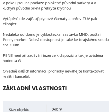
V pokoji jsou na podlaze položené původní parkety a v
kuchyni původní prkna překrytá krytinou.
Vytápění zde zajišťují plynové Gamaty a ohřev TUV pak
el.bojler.
Nedaleko od domu je cyklostezka, zastávka MHD, pošta i
Penny market. Dobrá dostupnost je také ke Krajskému soudu
cca 300m.
PENB není při zadávání inzerce k dispozici a tak je uváděna
hodnota G.
Ohledně dalších informací i prohlídky neváhejte kontaktovat
realitní kancelář.
ZÁKLADNÍ VLASTNOSTI
Dobrý
Stav objektu