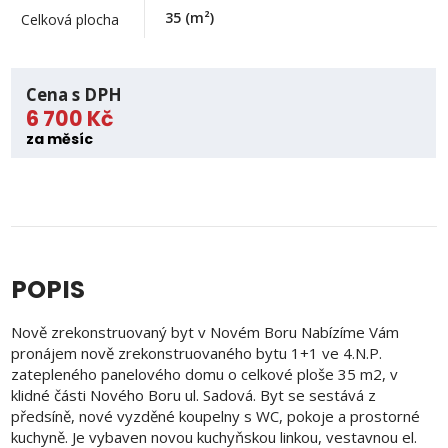
35
(m²)
Celková plocha
Cena s DPH
6 700 Kč
za měsíc
POPIS
Nově zrekonstruovaný byt v Novém Boru Nabízíme Vám
pronájem nově zrekonstruovaného bytu 1+1 ve 4.N.P.
zatepleného panelového domu o celkové ploše 35 m2, v
klidné části Nového Boru ul. Sadová. Byt se sestává z
předsíně, nové vyzděné koupelny s WC, pokoje a prostorné
kuchyně. Je vybaven novou kuchyňskou linkou, vestavnou el.