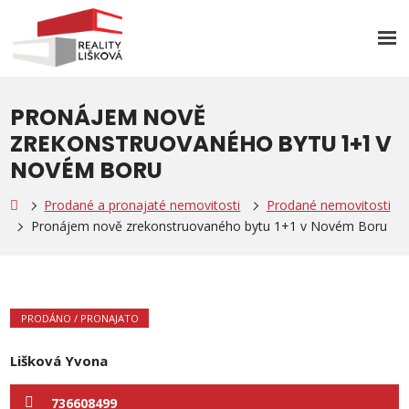
Rozb
men
PRONÁJEM NOVĚ
ZREKONSTRUOVANÉHO BYTU 1+1 V
NOVÉM BORU
Prodané a pronajaté nemovitosti
Prodané nemovitosti
Pronájem nově zrekonstruovaného bytu 1+1 v Novém Boru
PRODÁNO / PRONAJATO
Lišková Yvona
736608499