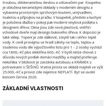
troubou, sklokeramickou deskou a odsavačem par. Koupelna
je obložena keramickými obklady v moderním designu a
vybavena prostorným sprchovým koutem, umývadlem,
toaletou a přípojkou na pračku. V koupelně, předsíni a kuchyni
je položena dlažba v pokoji pak moderní vinylová podlaha s
designem dřeva. Okna jsou zde nová plastová, vnitřní i
vchodové dveře mají desingn bukového dřeva. K dispozici je
také sklep. Topení je zde dálkové, stejně tak i ohřev teplé
vody. K ceně pronájmu se hradí zálohy na teplo, teplou a
studenou vodu dle výpočtového listu pro 1 - 2 osoby vychází
cca 1800,-Kč plus elektřina 600,-Kč. V bytě nelze chovat z
důvodu nových podlah domácí mazlíčky a majitel preferuje
nekuřáka. V blízkosti je zastávka autobusu a KRÁMEK s
potravinami U ŠEŠINŮ. Vratná jistota se skládá majiteli ve výši
25.000,-Kč a provizi zde nájemce NEPLATÍ. Byt se uvolní
koncem června 2020.
ZÁKLADNÍ VLASTNOSTI