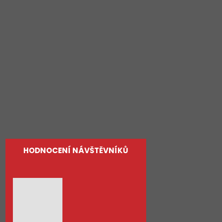
Byty
Rodinné domy
Pozemky
Služby
O nás
Kontakty
HODNOCENÍ NÁVŠTĚVNÍKŮ