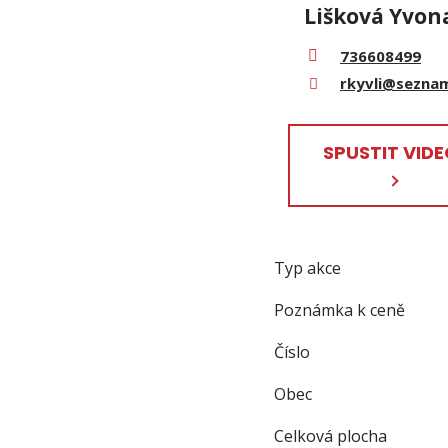
Lišková Yvon
736608499
rkyvli@sezna
SPUSTIT VID
Typ akce
Poznámka k ceně
Číslo
Obec
Celková plocha