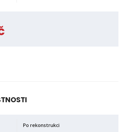
č
STNOSTI
Po rekonstrukci