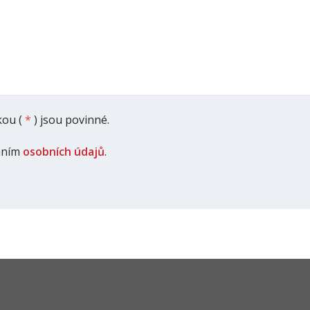
ou (
*
) jsou povinné.
áním
osobních údajů
.