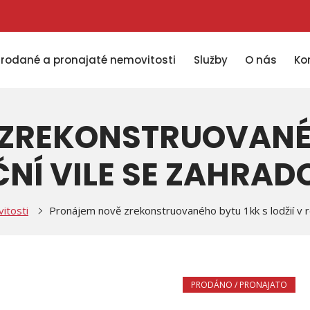
Prodané a pronajaté nemovitosti
Služby
O nás
Ko
ZREKONSTRUOVANÉH
ČNÍ VILE SE ZAHRAD
itosti
Pronájem nově zrekonstruovaného bytu 1kk s lodžií v r
PRODÁNO / PRONAJATO