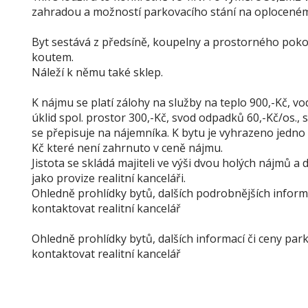
zahradou a možností parkovacího stání na oplocen
Byt sestává z předsíně, koupelny a prostorného pok
koutem.
Náleží k němu také sklep.
K nájmu se platí zálohy na služby na teplo 900,-Kč, vod
úklid spol. prostor 300,-Kč, svod odpadků 60,-Kč/os., s
se přepisuje na nájemníka. K bytu je vyhrazeno jedno 
Kč které není zahrnuto v ceně nájmu.
Jistota se skládá majiteli ve výši dvou holých nájmů a
jako provize realitní kanceláři.
Ohledně prohlídky bytů, dalších podrobnějších inform
kontaktovat realitní kancelář
Ohledně prohlídky bytů, dalších informací či ceny par
kontaktovat realitní kancelář