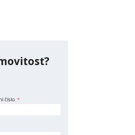
movitost?
í číslo
*