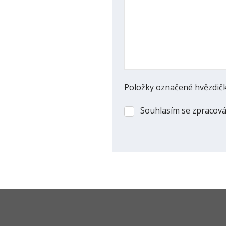
Položky označené hvězdičk
Souhlasím se zpracov
Souhlasím
se
Formulář
zpracováním
osobních
se
údajů
.
nepodařilo
odeslat.