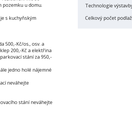
ém pozemku u domu.
Technologie výstavb
oje s kuchyňským
Celkový počet podlaž
a 500,-Kč/os., osv. a
klep 200,-Kč a elektřina
parkovací stání za 950,-
 dále jedno holé nájemné
ací neváhejte
kovacího stání neváhejte