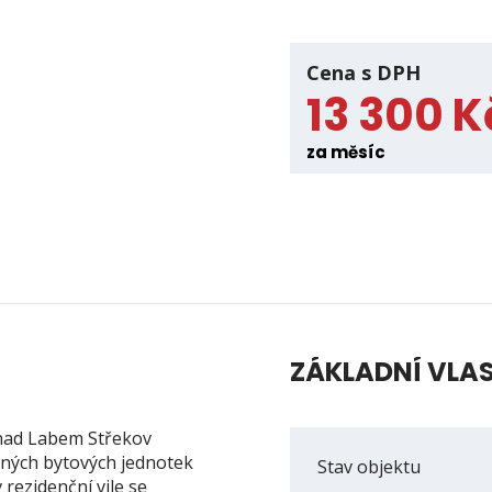
Cena s DPH
13 300 K
za měsíc
ZÁKLADNÍ VLA
í nad Labem Střekov
ných bytových jednotek
Stav objektu
 rezidenční vile se