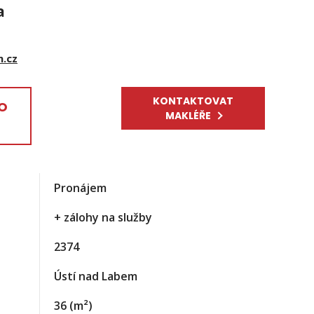
a
m.cz
KONTAKTOVAT
EO
MAKLÉŘE
Pronájem
+ zálohy na služby
2374
Ústí nad Labem
36
(m²)