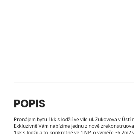
POPIS
Pronájem bytu 1kk s lodžií ve vile ul. Žukovova v Úst
Exkluzivně Vám nabízíme jednu z nově zrekonstruova
1kk s lodžií a to konkrétně ve 1.NP. o výměře 36,2m2 v