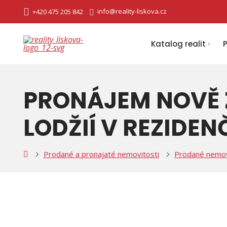
info@reality-liskova.cz
+420 475 205 842
Katalog realit
PRONÁJEM NOVĚ 
LODŽIÍ V REZIDEN
ty
Prodané a pronajaté nemovitosti
Prodané nemov
ová