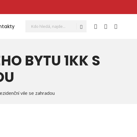
Vyhledávání
Hledat
ntakty
O BYTU 1KK S
OU
ezidenční vile se zahradou