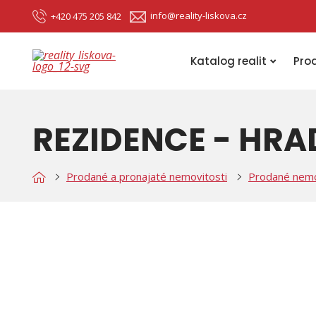
info@reality-liskova.cz
+420 475 205 842
Katalog realit
Pro
REZIDENCE - HRA
Prodané a pronajaté nemovitosti
Prodané nemo