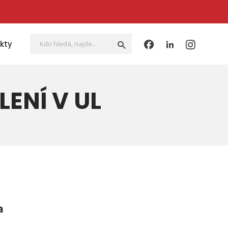
Vyhledávání
Hledat
kty
ENÍ V UL
a