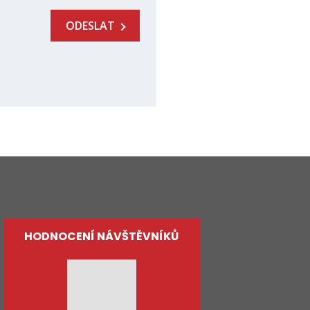
ODESLAT
HODNOCENÍ NÁVŠTĚVNÍKŮ