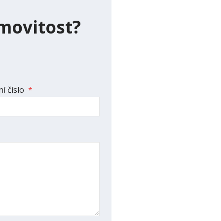
movitost?
í číslo
*