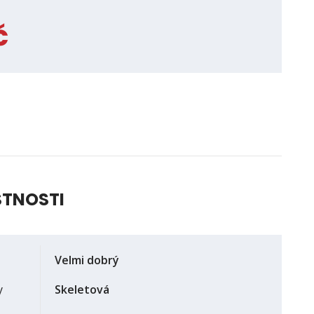
č
STNOSTI
Velmi dobrý
y
Skeletová