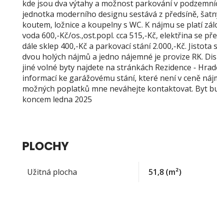
kde jsou dva výtahy a možnost parkování v podzemníc
jednotka moderního designu sestává z předsíně, šat
koutem, ložnice a koupelny s WC. K nájmu se platí zál
voda 600,-Kč/os.,ost.popl. cca 515,-Kč, elektřina se p
dále sklep 400,-Kč a parkovací stání 2.000,-Kč. Jistota s
dvou holých nájmů a jedno nájemné je provize RK. Disp
jiné volné byty najdete na stránkách Rezidence - Hrad
informací ke garážovému stání, které není v ceně nájm
možných poplatků mne neváhejte kontaktovat. Byt bu
koncem ledna 2025
PLOCHY
Užitná plocha
51,8
(m²)