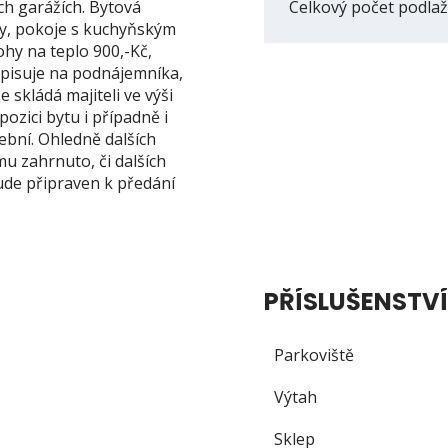
h garážích. Bytová
Celkový počet podlaž
ny, pokoje s kuchyňským
ohy na teplo 900,-Kč,
řepisuje na podnájemníka,
e skládá majiteli ve výši
ozici bytu i případně i
ební. Ohledně dalších
u zahrnuto, či dalších
de připraven k předání
PŘÍSLUŠENSTVÍ
Parkoviště
Výtah
Sklep