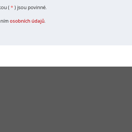
ou (
*
) jsou povinné.
áním
osobních údajů
.
Byty
Rodinné domy
Pozemky