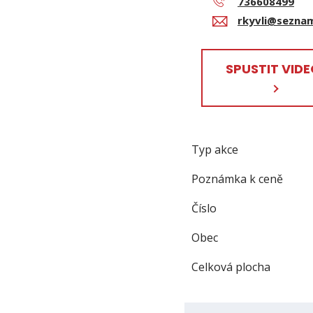
736608499
rkyvli@sezna
SPUSTIT VID
Typ akce
Poznámka k ceně
Číslo
Obec
Celková plocha