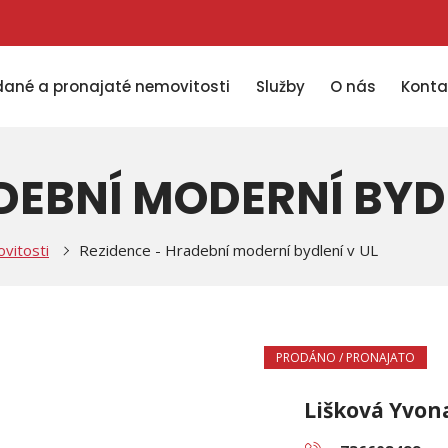
dané a pronajaté nemovitosti
Služby
O nás
Konta
DEBNÍ MODERNÍ BYDL
vitosti
Rezidence - Hradební moderní bydlení v UL
PRODÁNO / PRONAJATO
Lišková Yvon