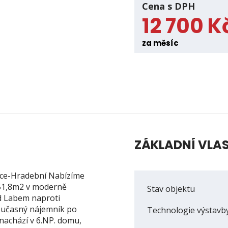
Cena s DPH
12 700 K
za měsíc
ZÁKLADNÍ VLA
nce-Hradební Nabízíme
51,8m2 v moderně
Stav objektu
d Labem naproti
současný nájemník po
Technologie výstavb
nachází v 6.NP. domu,