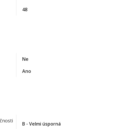
48
Ne
Ano
čnosti
B - Velmi úsporná