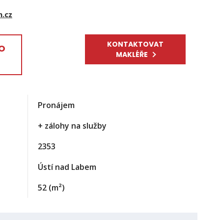
m.cz
KONTAKTOVAT
EO
MAKLÉŘE
Pronájem
+ zálohy na služby
2353
Ústí nad Labem
52
(m²)