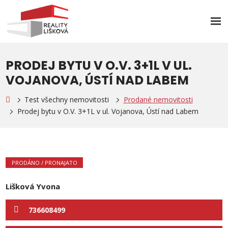
Rozb
men
PRODEJ BYTU V O.V. 3+1L V UL.
VOJANOVA, ÚSTÍ NAD LABEM
Test všechny nemovitosti
Prodané nemovitosti
Prodej bytu v O.V. 3+1L v ul. Vojanova, Ústí nad Labem
PRODÁNO / PRONAJATO
Lišková Yvona
736608499