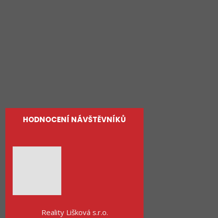
Rodinné domy
Pozemky
Služby
O nás
Kontakty
HODNOCENÍ NÁVŠTĚVNÍKŮ
Reality Lišková s.r.o.