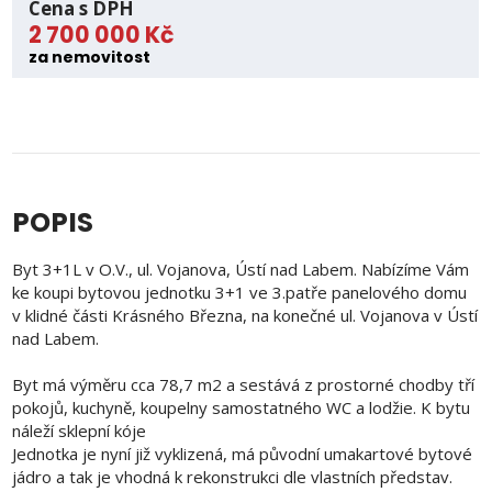
Cena s DPH
2 700 000 Kč
za nemovitost
POPIS
Byt 3+1L v O.V., ul. Vojanova, Ústí nad Labem. Nabízíme Vám
ke koupi bytovou jednotku 3+1 ve 3.patře panelového domu
v klidné části Krásného Března, na konečné ul. Vojanova v Ústí
nad Labem.
Byt má výměru cca 78,7 m2 a sestává z prostorné chodby tří
pokojů, kuchyně, koupelny samostatného WC a lodžie. K bytu
náleží sklepní kóje
Jednotka je nyní již vyklizená, má původní umakartové bytové
jádro a tak je vhodná k rekonstrukci dle vlastních představ.