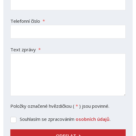
Telefonní číslo
*
Text zprávy
*
Položky označené hvězdičkou (
*
) jsou povinné.
Souhlasím se zpracováním
osobních údajů
.
Souhlasím
se
zpracováním
ODESLAT