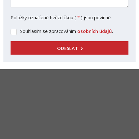
Položky označené hvězdičkou (
*
) jsou povinné.
Souhlasím se zpracováním
osobních údajů
.
Souhlasím
se
zpracováním
ODESLAT
osobních
Formulář
údajů
.
se
nepodařilo
odeslat.
Reality - Lišková s.r.o
rkyvli@seznam.cz
+420 475 205 842