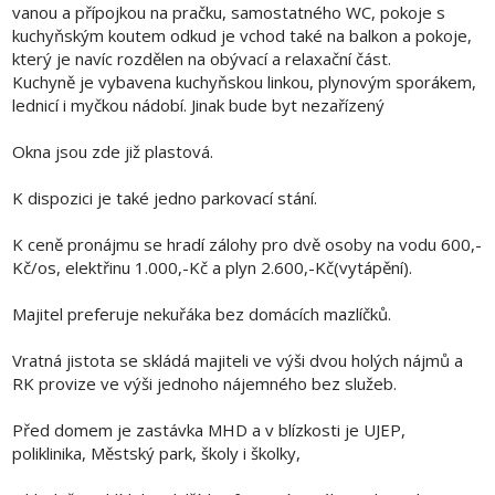
vanou a přípojkou na pračku, samostatného WC, pokoje s
kuchyňským koutem odkud je vchod také na balkon a pokoje,
který je navíc rozdělen na obývací a relaxační část.
Kuchyně je vybavena kuchyňskou linkou, plynovým sporákem,
lednicí i myčkou nádobí. Jinak bude byt nezařízený
Okna jsou zde již plastová.
K dispozici je také jedno parkovací stání.
K ceně pronájmu se hradí zálohy pro dvě osoby na vodu 600,-
Kč/os, elektřinu 1.000,-Kč a plyn 2.600,-Kč(vytápění).
Majitel preferuje nekuřáka bez domácích mazlíčků.
Vratná jistota se skládá majiteli ve výši dvou holých nájmů a
RK provize ve výši jednoho nájemného bez služeb.
Před domem je zastávka MHD a v blízkosti je UJEP,
poliklinika, Městský park, školy i školky,