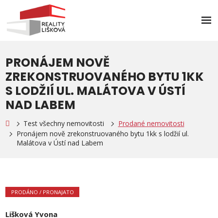
Rozb
men
PRONÁJEM NOVĚ
ZREKONSTRUOVANÉHO BYTU 1KK
S LODŽIÍ UL. MALÁTOVA V ÚSTÍ
NAD LABEM
Test všechny nemovitosti
Prodané nemovitosti
Pronájem nově zrekonstruovaného bytu 1kk s lodžií ul.
Malátova v Ústí nad Labem
PRODÁNO / PRONAJATO
Lišková Yvona