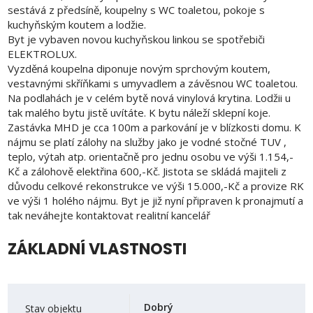
sestává z předsíně, koupelny s WC toaletou, pokoje s
kuchyňským koutem a lodžie.
Byt je vybaven novou kuchyňskou linkou se spotřebiči
ELEKTROLUX.
Vyzděná koupelna diponuje novým sprchovým koutem,
vestavnými skříňkami s umyvadlem a závěsnou WC toaletou.
Na podlahách je v celém bytě nová vinylová krytina. Lodžii u
tak malého bytu jistě uvítáte. K bytu náleží sklepní koje.
Zastávka MHD je cca 100m a parkování je v blízkosti domu. K
nájmu se platí zálohy na služby jako je vodné stočné TUV ,
teplo, výtah atp. orientačně pro jednu osobu ve výši 1.154,-
Kč a zálohově elektřina 600,-Kč. Jistota se skládá majiteli z
důvodu celkové rekonstrukce ve výši 15.000,-Kč a provize RK
ve výši 1 holého nájmu. Byt je již nyní připraven k pronajmutí a
tak neváhejte kontaktovat realitní kancelář
ZÁKLADNÍ VLASTNOSTI
Dobrý
Stav objektu