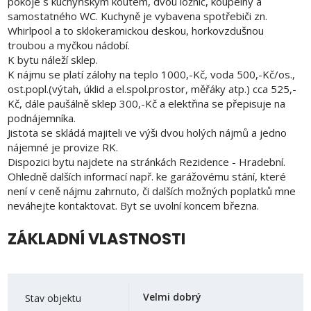
pokoje s kuchyňským koutem, dvou ložnic, koupelny a
samostatného WC. Kuchyně je vybavena spotřebiči zn.
Whirlpool a to sklokeramickou deskou, horkovzdušnou
troubou a myčkou nádobí.
K bytu náleží sklep.
K nájmu se platí zálohy na teplo 1000,-Kč, voda 500,-Kč/os.,
ost.popl.(výtah, úklid a el.spol.prostor, měřáky atp.) cca 525,-
Kč, dále paušálně sklep 300,-Kč a elektřina se přepisuje na
podnájemníka.
Jistota se skládá majiteli ve výši dvou holých nájmů a jedno
nájemné je provize RK.
Dispozici bytu najdete na stránkách Rezidence - Hradební.
Ohledně dalších informací např. ke garážovému stání, které
není v ceně nájmu zahrnuto, či dalších možných poplatků mne
neváhejte kontaktovat. Byt se uvolní koncem března.
ZÁKLADNÍ VLASTNOSTI
Velmi dobrý
Stav objektu