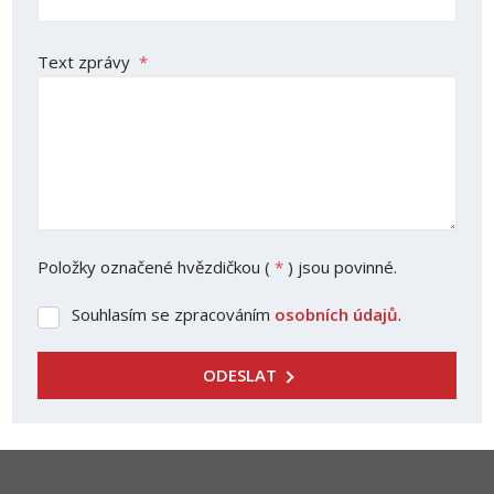
Text zprávy
*
Položky označené hvězdičkou (
*
) jsou povinné.
Souhlasím se zpracováním
osobních údajů
.
Souhlasím
se
zpracováním
ODESLAT
osobních
Formulář
údajů
.
se
nepodařilo