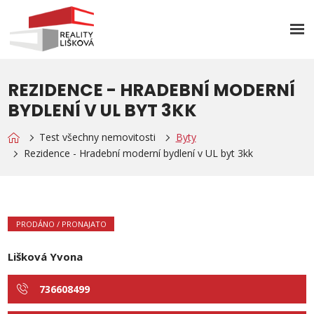
Rozb
men
REZIDENCE - HRADEBNÍ MODERNÍ
BYDLENÍ V UL BYT 3KK
Test všechny nemovitosti
Byty
Rezidence - Hradební moderní bydlení v UL byt 3kk
PRODÁNO / PRONAJATO
Lišková Yvona
736608499