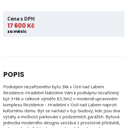
Cena s DPH
17 600 Kč
za měsíc
POPIS
Podnájem nezařízeného bytu 3kk v Ústí nad Labem
Rezidence-Hradební Nabízíme Vám k podnájmu nezařízený
byt 3+kk o celkové výměře 85,5m2 v moderně upraveném
komplexu Rezidence - Hradební v Ústí nad Labem naproti
kulturnímu domu. Byt se nachází v 6.p. budovy, kde jsou dva
výtahy a možnost parkování v podzemních garážích. Bytová
jednotka moderního designu sestává z prostorné předsíně,