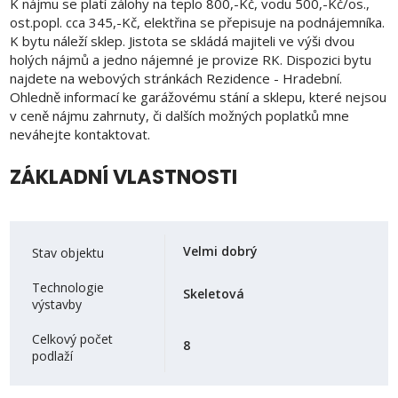
K nájmu se platí zálohy na teplo 800,-Kč, vodu 500,-Kč/os.,
ost.popl. cca 345,-Kč, elektřina se přepisuje na podnájemníka.
K bytu náleží sklep. Jistota se skládá majiteli ve výši dvou
holých nájmů a jedno nájemné je provize RK. Dispozici bytu
najdete na webových stránkách Rezidence - Hradební.
Ohledně informací ke garážovému stání a sklepu, které nejsou
v ceně nájmu zahrnuty, či dalších možných poplatků mne
neváhejte kontaktovat.
ZÁKLADNÍ VLASTNOSTI
Velmi dobrý
Stav objektu
Technologie
Skeletová
výstavby
Celkový počet
8
podlaží