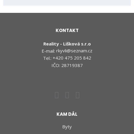
Formulář
údajů
.
se
nepodařilo
odeslat.
KONTAKT
Reality - Lišková s.r.o
E-mail:
rkyvli@seznam.cz
Tel.:
+420 475 205 842
IČO: 28719387
KAM DÁL
Byty