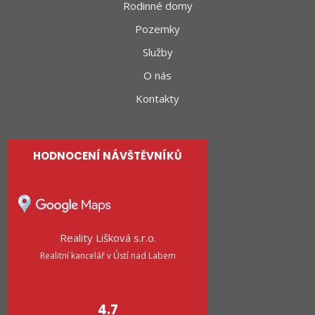
Rodinné domy
Pozemky
Služby
O nás
Kontakty
HODNOCENÍ NÁVŠTĚVNÍKŮ
Reality Lišková s.r.o.
Realitní kancelář v Ústí nad Labem
4.7