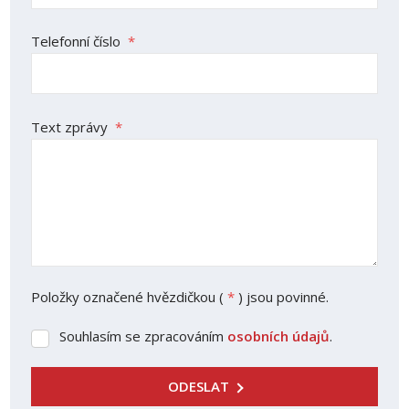
Telefonní číslo
*
Text zprávy
*
Položky označené hvězdičkou (
*
) jsou povinné.
Souhlasím se zpracováním
osobních údajů
.
Souhlasím
se
zpracováním
ODESLAT
osobních