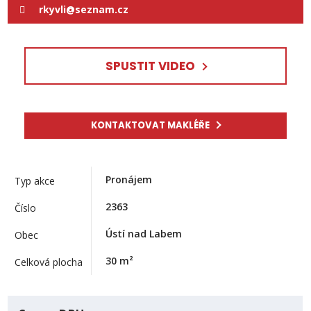
rkyvli@seznam.cz
SPUSTIT VIDEO
KONTAKTOVAT MAKLÉŘE
Pronájem
Typ akce
2363
Číslo
Ústí nad Labem
Obec
30
m²
Celková plocha