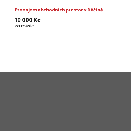
Pronájem obchodních prostor v Děčíně
10 000 Kč
za měsíc
Reality - Lišková s.r.o
rkyvli@seznam.cz
+420 475 205 842