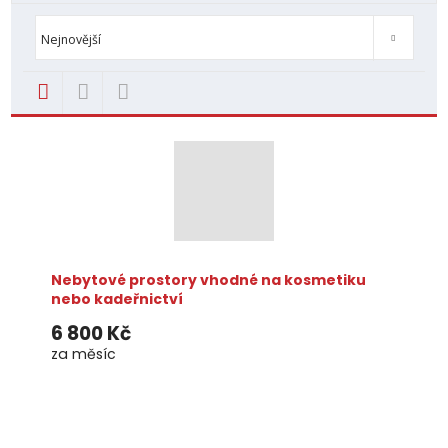
Od nejlevnějšího
Od nejdražšího
Novinky
TOP nemovit
Nejnovější
Nebytové prostory vhodné na kosmetiku
nebo kadeřnictví
6 800 Kč
za měsíc