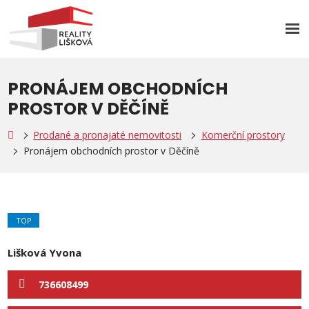
Rozb
men
PRONÁJEM OBCHODNÍCH
PROSTOR V DĚČÍNĚ
Prodané a pronajaté nemovitosti
Komerční prostory
Pronájem obchodních prostor v Děčíně
TOP
Lišková Yvona
736608499