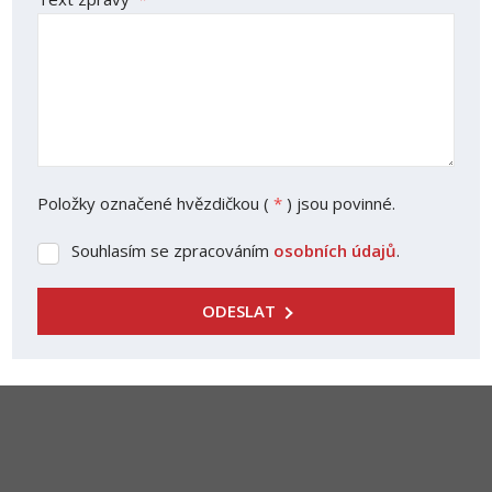
Položky označené hvězdičkou (
*
) jsou povinné.
Souhlasím se zpracováním
osobních údajů
.
Souhlasím
se
zpracováním
ODESLAT
osobních
Formulář
údajů
.
se
nepodařilo
odeslat.