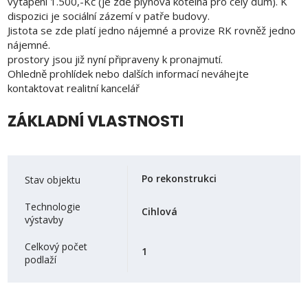
vytápění 1.500,-Kč (je zde plynová kotelna pro celý dům). K
dispozici je sociální zázemí v patře budovy.
Jistota se zde platí jedno nájemné a provize RK rovněž jedno
nájemné.
prostory jsou již nyní připraveny k pronajmutí.
Ohledně prohlídek nebo dalších informací neváhejte
kontaktovat realitní kancelář
ZÁKLADNÍ VLASTNOSTI
Po rekonstrukci
Stav objektu
Technologie
Cihlová
výstavby
Celkový počet
1
podlaží