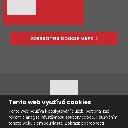
ZOBRAZIT NA GOOGLE MAPS
Tento web využívá cookies
Tento web používá k poskytování služeb, personalizaci
© 2026, vytvořila eBRÁNA s.r.o.
reklam a analýze návštěvnosti soubory cookie. Používáním
Mapa stránek
|
Podmínky použití
tohoto webu s tím souhlasíte.
Zobrazit podrobnosti
VYROBILA